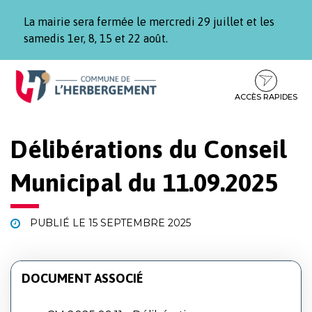
Gestion des traceurs
La mairie sera fermée le mercredi 29 juillet et les
samedis 1er, 8, 15 et 22 août.
Aller
Aller
Aller
à
au
au
la
contenu
pied
ACCÈS RAPIDES
navigation
de
page
Délibérations du Conseil
Municipal du 11.09.2025
PUBLIÉ LE
15 SEPTEMBRE 2025
DOCUMENT ASSOCIÉ