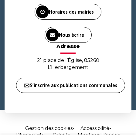
Facebook
Instagram
Youtube
Horaires des mairies
Nous écrire
Adresse
21 place de l’Église, 85260
L’Herbergement
✉️S’inscrire aux publications communales
Gestion des cookies
Accessibilité
Plan du site
Crédits
Mentions Légales