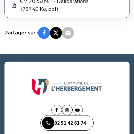
CM 2025.09.11 - Délibérations
787,40 Ko, pdf
Partager sur :
Lien
Lien
Lien
vers
vers
vers
02 51 42 81 74
le
le
la
compte
compte
chaîne