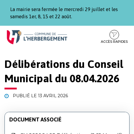
Gestion des traceurs
La mairie sera fermée le mercredi 29 juillet et les
samedis 1er, 8, 15 et 22 août.
Aller
Aller
Aller
à
au
au
la
contenu
pied
ACCÈS RAPIDES
navigation
de
page
Délibérations du Conseil
Municipal du 08.04.2026
PUBLIÉ LE
13 AVRIL 2026
DOCUMENT ASSOCIÉ