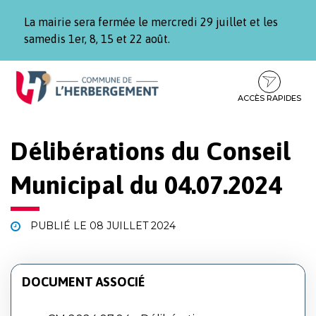
Gestion des traceurs
La mairie sera fermée le mercredi 29 juillet et les
samedis 1er, 8, 15 et 22 août.
Aller
Aller
Aller
à
au
au
la
contenu
pied
ACCÈS RAPIDES
navigation
de
page
Délibérations du Conseil
Municipal du 04.07.2024
PUBLIÉ LE
08 JUILLET 2024
DOCUMENT ASSOCIÉ