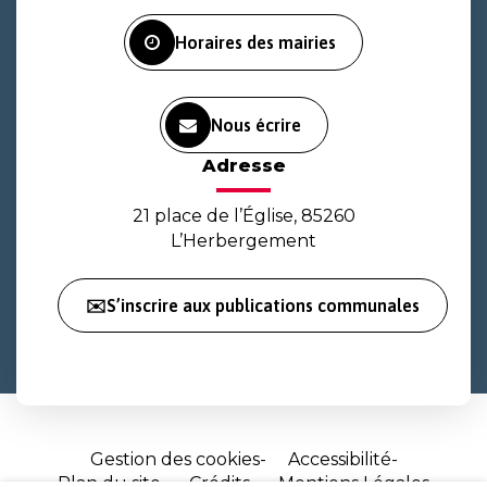
Facebook
Instagram
Youtube
Horaires des mairies
Nous écrire
Adresse
21 place de l’Église, 85260
L’Herbergement
✉️S’inscrire aux publications communales
Gestion des cookies
Accessibilité
Plan du site
Crédits
Mentions Légales