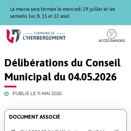
Gestion des traceurs
La mairie sera fermée le mercredi 29 juillet et les
samedis 1er, 8, 15 et 22 août.
Aller
Aller
Aller
à
au
au
la
contenu
pied
ACCÈS RAPIDES
navigation
de
page
Délibérations du Conseil
Municipal du 04.05.2026
PUBLIÉ LE
11 MAI 2026
DOCUMENT ASSOCIÉ