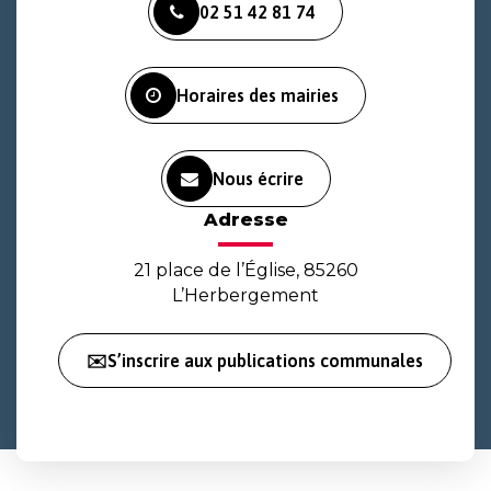
02 51 42 81 74
le
le
la
compte
compte
chaîne
Facebook
Instagram
Youtube
Horaires des mairies
Nous écrire
Adresse
21 place de l’Église, 85260
L’Herbergement
✉️S’inscrire aux publications communales