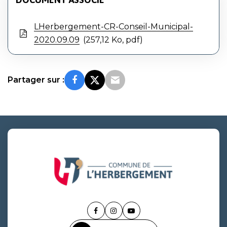
LHerbergement-CR-Conseil-Municipal-
2020.09.09
257,12 Ko, pdf
Partager sur :
Lien
Lien
Lien
vers
vers
vers