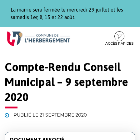
Gestion des traceurs
La mairie sera fermée le mercredi 29 juillet et les
samedis 1er, 8, 15 et 22 août.
Aller
Aller
Aller
à
au
au
la
contenu
pied
ACCÈS RAPIDES
navigation
de
page
Compte-Rendu Conseil
Municipal – 9 septembre
2020
PUBLIÉ LE
21 SEPTEMBRE 2020
DOCUMENT ASSOCIÉ