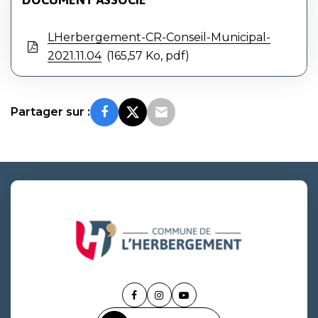
LHerbergement-CR-Conseil-Municipal-
2021.11.04
165,57 Ko, pdf
Partager sur :
Lien
Lien
Lien
vers
vers
vers