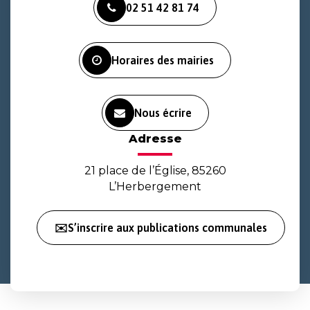
02 51 42 81 74
le
le
la
compte
compte
chaîne
Facebook
Instagram
Youtube
Horaires des mairies
Nous écrire
Adresse
21 place de l’Église, 85260
L’Herbergement
✉️S’inscrire aux publications communales