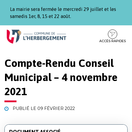
Gestion des traceurs
La mairie sera fermée le mercredi 29 juillet et les
samedis 1er, 8, 15 et 22 août.
Aller
Aller
Aller
à
au
au
la
contenu
pied
ACCÈS RAPIDES
navigation
de
page
Compte-Rendu Conseil
Municipal – 4 novembre
2021
PUBLIÉ LE
09 FÉVRIER 2022
DOCUMENT ASSOCIÉ