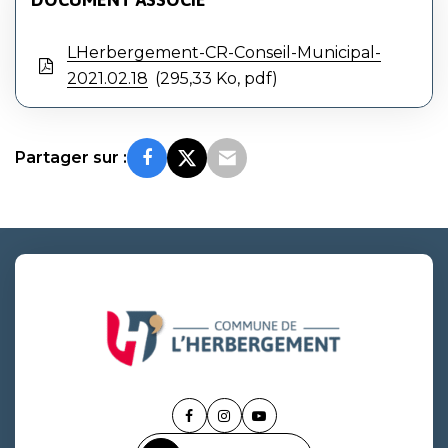
LHerbergement-CR-Conseil-Municipal-
2021.02.18
295,33 Ko, pdf
Partager sur :
Lien
Lien
Lien
vers
vers
vers