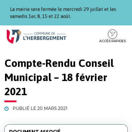
Gestion des traceurs
La mairie sera fermée le mercredi 29 juillet et les
samedis 1er, 8, 15 et 22 août.
Aller
Aller
Aller
à
au
au
la
contenu
pied
ACCÈS RAPIDES
navigation
de
page
Compte-Rendu Conseil
Municipal – 18 février
2021
PUBLIÉ LE
20 MARS 2021
DOCUMENT ASSOCIÉ