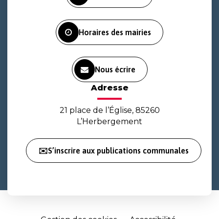
compte
compte
chaîne
Facebook
Instagram
Youtube
Horaires des mairies
Nous écrire
Adresse
21 place de l’Église, 85260
L’Herbergement
✉️S’inscrire aux publications communales