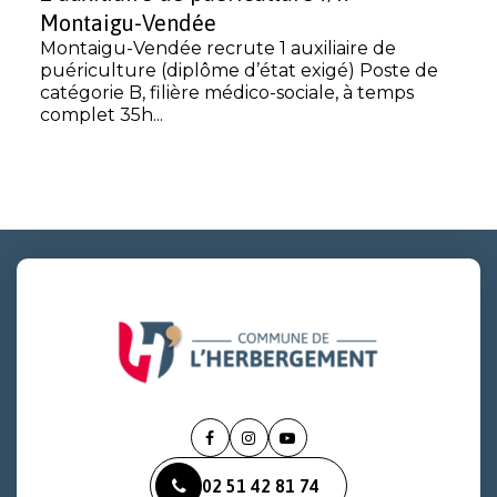
Montaigu-Vendée
Montaigu-Vendée recrute 1 auxiliaire de
puériculture (diplôme d’état exigé) Poste de
catégorie B, filière médico-sociale, à temps
complet 35h...
Lien
Lien
Lien
vers
vers
vers
02 51 42 81 74
le
le
la