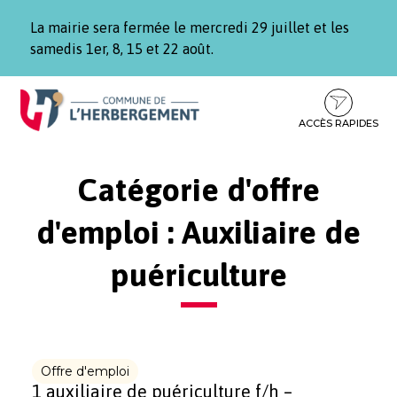
Gestion des traceurs
La mairie sera fermée le mercredi 29 juillet et les
samedis 1er, 8, 15 et 22 août.
Aller
Aller
Aller
à
au
au
la
contenu
pied
ACCÈS RAPIDES
navigation
de
page
Catégorie d'offre
d'emploi :
Auxiliaire de
puériculture
Offre d'emploi
1 auxiliaire de puériculture f/h –