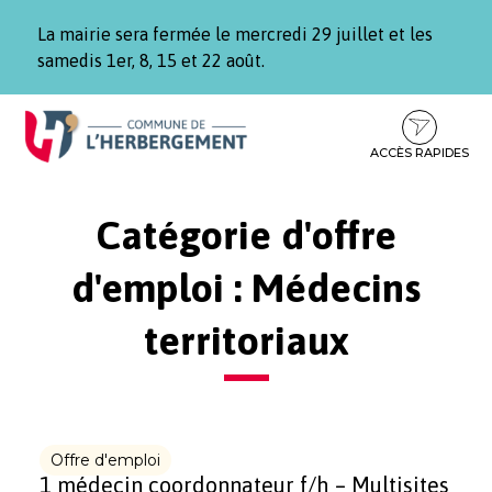
Gestion des traceurs
La mairie sera fermée le mercredi 29 juillet et les
samedis 1er, 8, 15 et 22 août.
Aller
Aller
Aller
à
au
au
la
contenu
pied
ACCÈS RAPIDES
navigation
de
page
Catégorie d'offre
d'emploi :
Médecins
territoriaux
Offre d'emploi
1 médecin coordonnateur f/h – Multisites