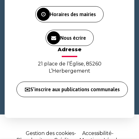
Facebook
Instagram
Youtube
Horaires des mairies
Nous écrire
Adresse
21 place de l’Église, 85260
L’Herbergement
✉️S’inscrire aux publications communales
Gestion des cookies
Accessibilité