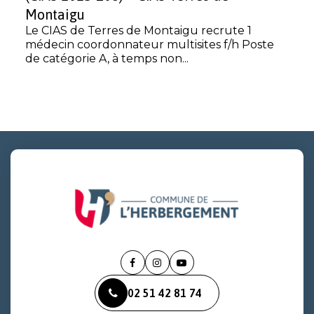
Montaigu
Le CIAS de Terres de Montaigu recrute 1
médecin coordonnateur multisites f/h Poste
de catégorie A, à temps non...
Lien
Lien
Lien
vers
vers
vers
02 51 42 81 74
le
le
la
compte
compte
chaîne