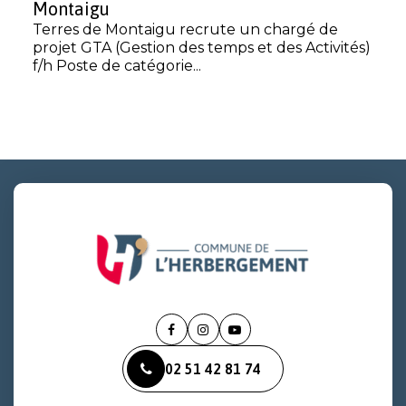
Montaigu
Terres de Montaigu recrute un chargé de
projet GTA (Gestion des temps et des Activités)
f/h Poste de catégorie...
Lien
Lien
Lien
vers
vers
vers
02 51 42 81 74
le
le
la
compte
compte
chaîne