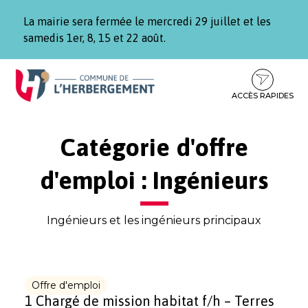
Gestion des traceurs
La mairie sera fermée le mercredi 29 juillet et les
samedis 1er, 8, 15 et 22 août.
Aller
Aller
Aller
à
au
au
la
contenu
pied
ACCÈS RAPIDES
navigation
de
page
Catégorie d'offre
d'emploi :
Ingénieurs
Ingénieurs et les ingénieurs principaux
Offre d'emploi
1 Chargé de mission habitat f/h – Terres