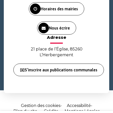
Facebook
Instagram
Youtube
Horaires des mairies
Nous écrire
Adresse
21 place de l’Église, 85260
L’Herbergement
✉️S’inscrire aux publications communales
Gestion des cookies
Accessibilité
Plan du site
Crédits
Mentions Légales