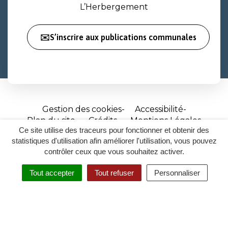
L’Herbergement
✉️S’inscrire aux publications communales
Gestion des cookies
Accessibilité
Plan du site
Crédits
Mentions Légales
Ce site utilise des traceurs pour fonctionner et obtenir des
Site
statistiques d'utilisation afin améliorer l'utilisation, vous pouvez
réalisé
contrôler ceux que vous souhaitez activer.
par
Tout accepter
Tout refuser
Personnaliser
Inovagora
MENU
RECHERCHER
ACCESSIBILITÉ
(ouverture
dans
un
nouvel