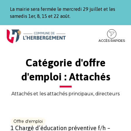
Gestion des traceurs
La mairie sera fermée le mercredi 29 juillet et les
samedis 1er, 8, 15 et 22 août.
Aller
Aller
Aller
à
au
au
la
contenu
pied
ACCÈS RAPIDES
navigation
de
page
Catégorie d'offre
d'emploi :
Attachés
Attachés et les attachés principaux, directeurs
Offre d'emploi
1 Chargé d’éducation préventive f/h –