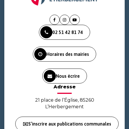
Lien
Lien
Lien
vers
vers
vers
02 51 42 81 74
le
le
la
compte
compte
chaîne
Facebook
Instagram
Youtube
Horaires des mairies
Nous écrire
Adresse
21 place de l’Église, 85260
L’Herbergement
✉️S’inscrire aux publications communales