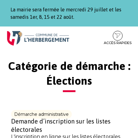
Gestion des traceurs
La mairie sera fermée le mercredi 29 juillet et les
samedis 1er, 8, 15 et 22 août.
Aller
Aller
Aller
à
au
au
la
contenu
pied
ACCÈS RAPIDES
navigation
de
page
Catégorie de démarche :
Élections
Démarche administrative
Demande d’inscription sur les listes
électorales
L'inscription en ligne sur les listes électorales