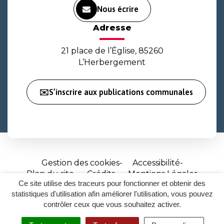
Nous écrire
Adresse
21 place de l’Église, 85260
L’Herbergement
✉️S’inscrire aux publications communales
Gestion des cookies
Accessibilité
Plan du site
Crédits
Mentions Légales
Ce site utilise des traceurs pour fonctionner et obtenir des
Site
statistiques d'utilisation afin améliorer l'utilisation, vous pouvez
réalisé
contrôler ceux que vous souhaitez activer.
par