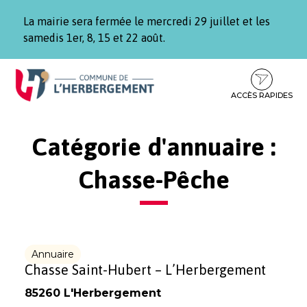
Gestion des traceurs
La mairie sera fermée le mercredi 29 juillet et les
samedis 1er, 8, 15 et 22 août.
Aller
Aller
Aller
à
au
au
la
contenu
pied
ACCÈS RAPIDES
navigation
de
page
Catégorie d'annuaire :
Chasse-Pêche
Annuaire
Chasse Saint-Hubert – L’Herbergement
85260 L'Herbergement