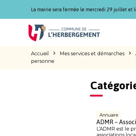
Gestion des traceurs
La mairie sera fermée le mercredi 29 juillet et l
Aller
Aller
Aller
à
au
au
la
contenu
pied
navigation
de
page
Accueil
Mes services et démarches
personne
Catégorie
Annuaire
ADMR – Associ
L’ADMR est le pr
associations loca