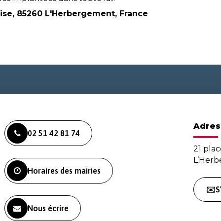
glise, 85260 L'Herbergement, France
Adres
02 51 42 81 74
21 plac
L’Her
Horaires des mairies
✉️S
Nous écrire