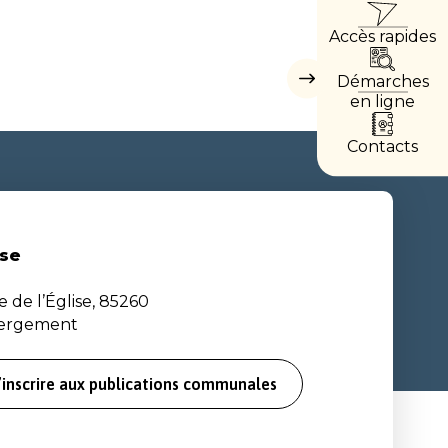
ACCÈ
Accès rapides
DIREC
Démarches
Masquer
les
en ligne
accès
directs
Contacts
se
e de l’Église, 85260
bergement
’inscrire aux publications communales