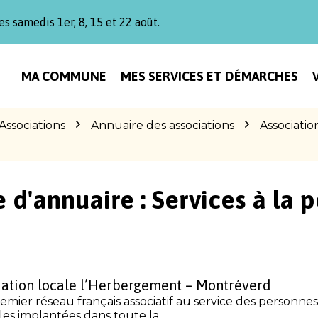
es samedis 1er, 8, 15 et 22 août.
MA COMMUNE
MES SERVICES ET DÉMARCHES
Associations
Annuaire des associations
Associatio
 d'annuaire :
Services à la 
ation locale l’Herbergement – Montréverd
emier réseau français associatif au service des personne
les implantées dans toute la...