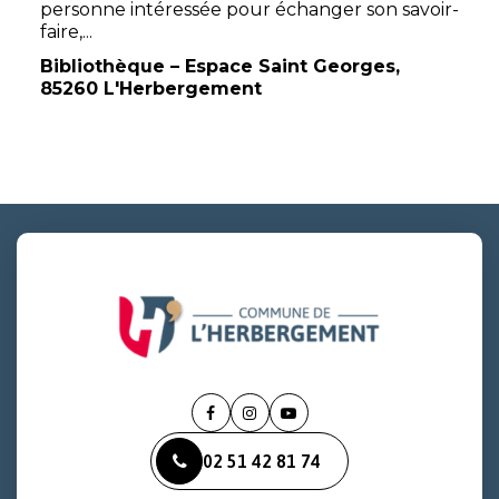
personne intéressée pour échanger son savoir-
faire,...
Bibliothèque – Espace Saint Georges,
85260 L'Herbergement
Lien
Lien
Lien
vers
vers
vers
02 51 42 81 74
le
le
la
compte
compte
chaîne