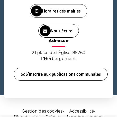
Facebook
Instagram
Youtube
Horaires des mairies
Nous écrire
Adresse
21 place de l’Église, 85260
L’Herbergement
✉️S’inscrire aux publications communales
Gestion des cookies
Accessibilité
Plan du site
Crédits
Mentions Légales