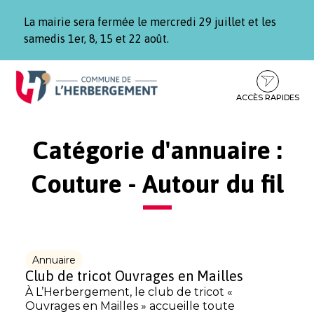
Gestion des traceurs
La mairie sera fermée le mercredi 29 juillet et les
samedis 1er, 8, 15 et 22 août.
Aller
Aller
Aller
à
au
au
la
contenu
pied
ACCÈS RAPIDES
navigation
de
page
Catégorie d'annuaire :
Couture - Autour du fil
Annuaire
Club de tricot Ouvrages en Mailles
À L’Herbergement, le club de tricot «
Ouvrages en Mailles » accueille toute