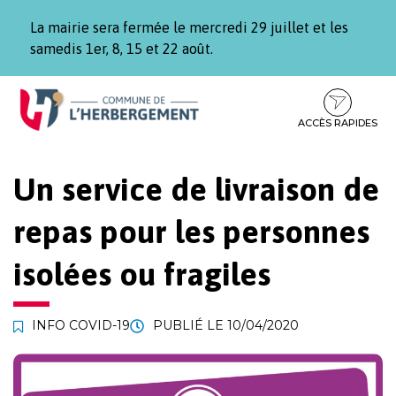
Gestion des traceurs
La mairie sera fermée le mercredi 29 juillet et les
samedis 1er, 8, 15 et 22 août.
Aller
Aller
Aller
à
au
au
la
contenu
pied
ACCÈS RAPIDES
navigation
de
page
Un service de livraison de
repas pour les personnes
isolées ou fragiles
INFO COVID-19
PUBLIÉ LE
10/04/2020