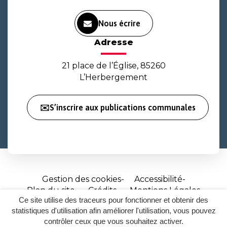
Nous écrire
Adresse
21 place de l’Église, 85260
L’Herbergement
✉️S’inscrire aux publications communales
Gestion des cookies
Accessibilité
Plan du site
Crédits
Mentions Légales
Ce site utilise des traceurs pour fonctionner et obtenir des
Site
statistiques d'utilisation afin améliorer l'utilisation, vous pouvez
réalisé
contrôler ceux que vous souhaitez activer.