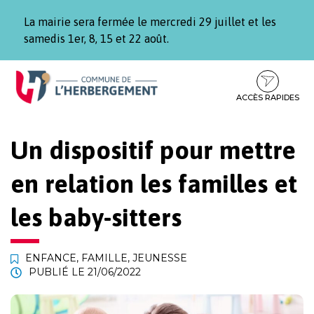
Gestion des traceurs
La mairie sera fermée le mercredi 29 juillet et les
samedis 1er, 8, 15 et 22 août.
Aller
Aller
Aller
à
au
au
la
contenu
pied
ACCÈS RAPIDES
navigation
de
page
Un dispositif pour mettre
en relation les familles et
les baby-sitters
ENFANCE
,
FAMILLE
,
JEUNESSE
PUBLIÉ LE
21/06/2022