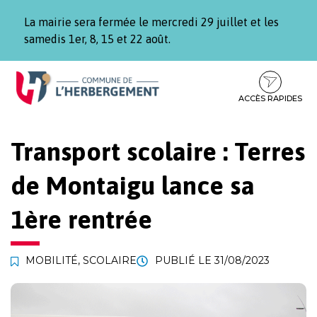
Gestion des traceurs
La mairie sera fermée le mercredi 29 juillet et les
samedis 1er, 8, 15 et 22 août.
Aller
Aller
Aller
à
au
au
la
contenu
pied
ACCÈS RAPIDES
navigation
de
page
Transport scolaire : Terres
de Montaigu lance sa
1ère rentrée
MOBILITÉ
,
SCOLAIRE
PUBLIÉ LE
31/08/2023