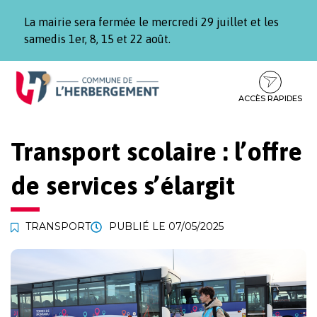
Gestion des traceurs
La mairie sera fermée le mercredi 29 juillet et les
samedis 1er, 8, 15 et 22 août.
Aller
Aller
Aller
à
au
au
la
contenu
pied
ACCÈS RAPIDES
navigation
de
page
Transport scolaire : l’offre
de services s’élargit
TRANSPORT
PUBLIÉ LE
07/05/2025