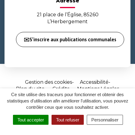
Adresse
21 place de l’Église, 85260
L’Herbergement
✉️S’inscrire aux publications communales
Gestion des cookies
Accessibilité
Plan du site
Crédits
Mentions Légales
Ce site utilise des traceurs pour fonctionner et obtenir des
Site
statistiques d'utilisation afin améliorer l'utilisation, vous pouvez
réalisé
contrôler ceux que vous souhaitez activer.
par
Tout accepter
Tout refuser
Personnaliser
Inovagora
MENU
RECHERCHER
ACCESSIBILITÉ
(ouverture
dans