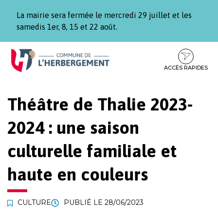
Gestion des traceurs
La mairie sera fermée le mercredi 29 juillet et les
samedis 1er, 8, 15 et 22 août.
Aller
Aller
Aller
à
au
au
la
contenu
pied
ACCÈS RAPIDES
navigation
de
page
Théâtre de Thalie 2023-
2024 : une saison
culturelle familiale et
haute en couleurs
CULTURE
PUBLIÉ LE
28/06/2023