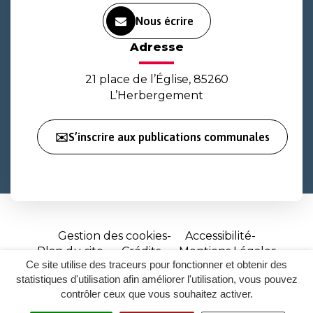
Nous écrire
Adresse
21 place de l’Église, 85260
L’Herbergement
✉️S’inscrire aux publications communales
Gestion des cookies
Accessibilité
Plan du site
Crédits
Mentions Légales
Ce site utilise des traceurs pour fonctionner et obtenir des
Site
statistiques d'utilisation afin améliorer l'utilisation, vous pouvez
réalisé
contrôler ceux que vous souhaitez activer.
par