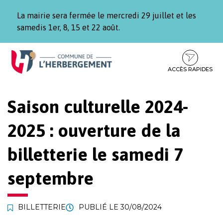
Gestion des traceurs
La mairie sera fermée le mercredi 29 juillet et les
samedis 1er, 8, 15 et 22 août.
Aller
Aller
Aller
à
au
au
la
contenu
pied
ACCÈS RAPIDES
navigation
de
page
Saison culturelle 2024-
2025 : ouverture de la
billetterie le samedi 7
septembre
BILLETTERIE
PUBLIÉ LE
30/08/2024