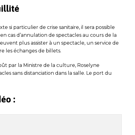
llité
te si particulier de crise sanitaire,
il sera possible
,
e
n cas d’annulation de spectacles au cours de l
a
euvent plus assister à un spectacle, un service de
e les échanges de billets.
ût par la Ministre de la culture, Roselyne
tacles
sans distanciation dans l
a salle
. Le port du
éo :