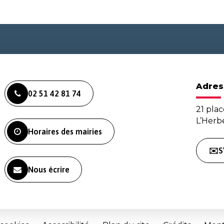
Adres
02 51 42 81 74
21 plac
L’Her
Horaires des mairies
✉️S
Nous écrire