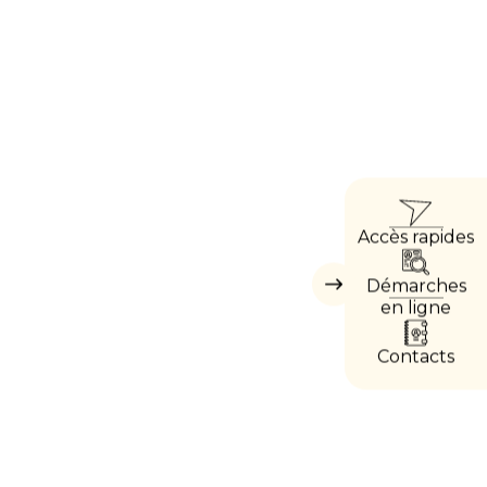
ACCÈ
Accès rapides
DIREC
Démarches
Masquer
les
en ligne
accès
directs
Contacts