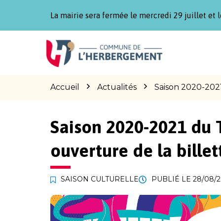
Gestion des traceurs
La mairie sera fermée le mercredi 29 juillet et l
Aller
Aller
Aller
à
au
au
la
contenu
pied
navigation
de
page
Accueil
Actualités
Saison 2020-2021
Saison 2020-2021 du T
ouverture de la bille
SAISON CULTURELLE
PUBLIÉ LE
28/08/