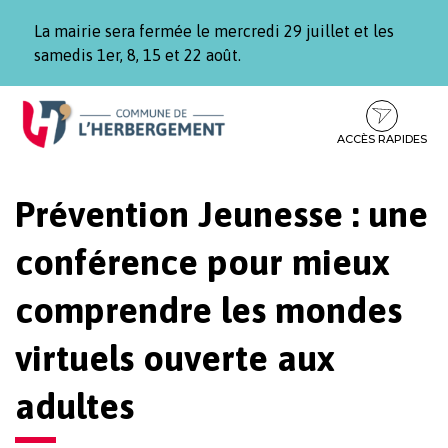
Gestion des traceurs
La mairie sera fermée le mercredi 29 juillet et les
samedis 1er, 8, 15 et 22 août.
Aller
Aller
Aller
à
au
au
la
contenu
pied
ACCÈS RAPIDES
navigation
de
page
Prévention Jeunesse : une
conférence pour mieux
comprendre les mondes
virtuels ouverte aux
adultes