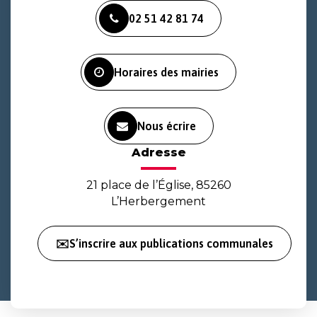
vers
vers
vers
02 51 42 81 74
le
le
la
compte
compte
chaîne
Facebook
Instagram
Youtube
Horaires des mairies
Nous écrire
Adresse
21 place de l’Église, 85260
L’Herbergement
✉️S’inscrire aux publications communales