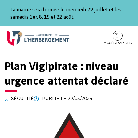
Gestion des traceurs
La mairie sera fermée le mercredi 29 juillet et les
samedis 1er, 8, 15 et 22 août.
Aller
Aller
Aller
à
au
au
la
contenu
pied
ACCÈS RAPIDES
navigation
de
page
Plan Vigipirate : niveau
urgence attentat déclaré
SÉCURITÉ
PUBLIÉ LE
29/03/2024