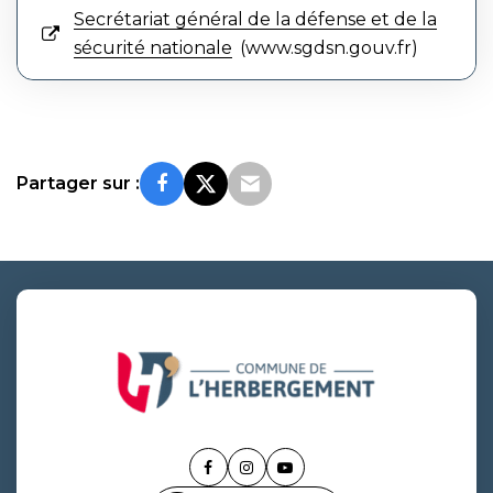
Secrétariat général de la défense et de la
sécurité nationale
www.sgdsn.gouv.fr
Partager sur :
Lien
Lien
Lien