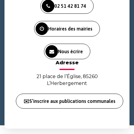
vers
vers
vers
02 51 42 81 74
le
le
la
compte
compte
chaîne
Facebook
Instagram
Youtube
Horaires des mairies
Nous écrire
Adresse
21 place de l’Église, 85260
L’Herbergement
✉️S’inscrire aux publications communales