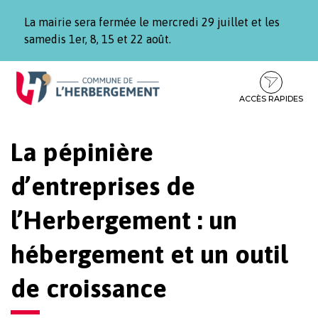
Gestion des traceurs
La mairie sera fermée le mercredi 29 juillet et les
samedis 1er, 8, 15 et 22 août.
Aller
Aller
Aller
à
au
au
la
contenu
pied
ACCÈS RAPIDES
navigation
de
page
La pépinière
d’entreprises de
l’Herbergement : un
hébergement et un outil
de croissance