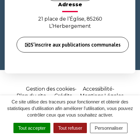
Adresse
21 place de l’Église, 85260
L’Herbergement
✉️S’inscrire aux publications communales
Gestion des cookies
Accessibilité
Plan du site
Crédits
Mentions Légales
Ce site utilise des traceurs pour fonctionner et obtenir des
Site
statistiques d'utilisation afin améliorer l'utilisation, vous pouvez
réalisé
contrôler ceux que vous souhaitez activer.
par
Tout accepter
Tout refuser
Personnaliser
Inovagora
MENU
RECHERCHER
ACCESSIBILITÉ
(ouverture