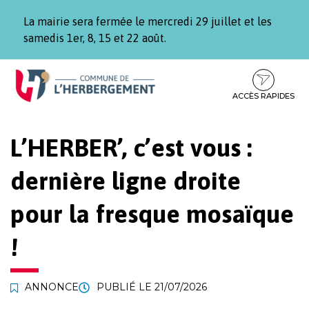
Gestion des traceurs
La mairie sera fermée le mercredi 29 juillet et les
samedis 1er, 8, 15 et 22 août.
Aller
Aller
Aller
à
au
au
la
contenu
pied
ACCÈS RAPIDES
navigation
de
page
L’HERBER’, c’est vous :
dernière ligne droite
pour la fresque mosaïque
!
ANNONCE
PUBLIÉ LE
21/07/2026