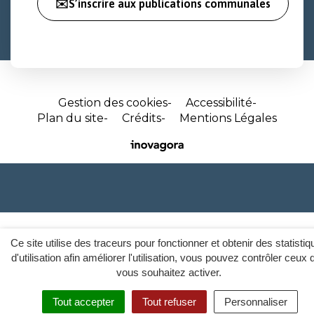
✉️S’inscrire aux publications communales
Gestion des cookies
Accessibilité
Plan du site
Crédits
Mentions Légales
Site
réalisé
par
Inovagora
(ouverture
dans
un
Ce site utilise des traceurs pour fonctionner et obtenir des statisti
nouvel
d'utilisation afin améliorer l'utilisation, vous pouvez contrôler ceux 
vous souhaitez activer.
onglet)
Tout accepter
Tout refuser
Personnaliser
MENU
RECHERCHER
ACCESSIBI