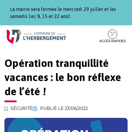
Gestion des traceurs
La mairie sera fermée le mercredi 29 juillet et les
samedis 1er, 8, 15 et 22 août.
Aller
Aller
Aller
à
au
au
la
contenu
pied
ACCÈS RAPIDES
navigation
de
page
Opération tranquillité
vacances : le bon réflexe
de l’été !
SÉCURITÉ
PUBLIÉ LE
23/06/2022