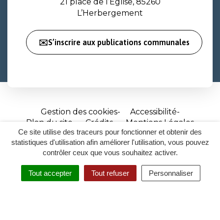
21 place de l’Église, 85260
L’Herbergement
✉️S’inscrire aux publications communales
Gestion des cookies
Accessibilité
Plan du site
Crédits
Mentions Légales
Ce site utilise des traceurs pour fonctionner et obtenir des
Site
statistiques d'utilisation afin améliorer l'utilisation, vous pouvez
réalisé
contrôler ceux que vous souhaitez activer.
par
Tout accepter
Tout refuser
Personnaliser
Inovagora
MENU
RECHERCHER
ACCESSIBILITÉ
(ouverture
dans
un
nouvel