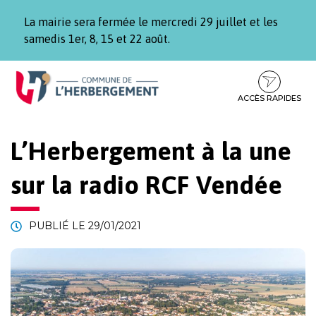
Gestion des traceurs
La mairie sera fermée le mercredi 29 juillet et les
samedis 1er, 8, 15 et 22 août.
Aller
Aller
Aller
à
au
au
la
contenu
pied
ACCÈS RAPIDES
navigation
de
page
L’Herbergement à la une
sur la radio RCF Vendée
PUBLIÉ LE
29/01/2021