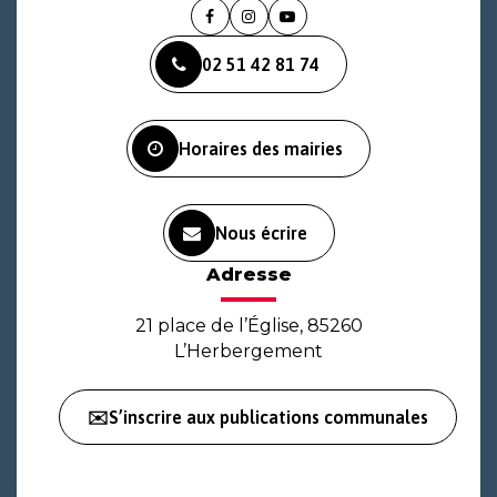
Lien
Lien
Lien
vers
vers
vers
02 51 42 81 74
le
le
la
compte
compte
chaîne
Facebook
Instagram
Youtube
Horaires des mairies
Nous écrire
Adresse
21 place de l’Église, 85260
L’Herbergement
✉️S’inscrire aux publications communales