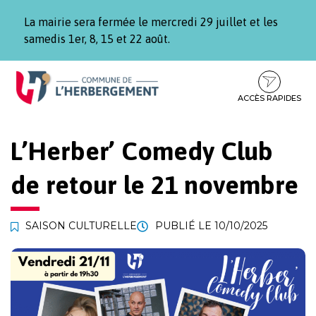
Gestion des traceurs
La mairie sera fermée le mercredi 29 juillet et les
samedis 1er, 8, 15 et 22 août.
Aller
Aller
Aller
à
au
au
la
contenu
pied
ACCÈS RAPIDES
navigation
de
page
L’Herber’ Comedy Club
de retour le 21 novembre
SAISON CULTURELLE
PUBLIÉ LE
10/10/2025