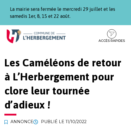
Gestion des traceurs
La mairie sera fermée le mercredi 29 juillet et les
samedis 1er, 8, 15 et 22 août.
Aller
Aller
Aller
à
au
au
la
contenu
pied
ACCÈS RAPIDES
navigation
de
page
Les Caméléons de retour
à L’Herbergement pour
clore leur tournée
d’adieux !
ANNONCE
PUBLIÉ LE
11/10/2022