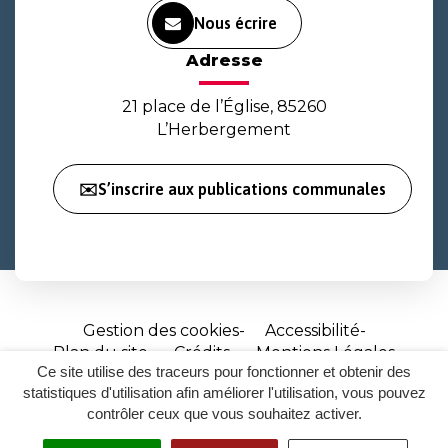
Nous écrire
Adresse
21 place de l’Église, 85260
L’Herbergement
✉️S’inscrire aux publications communales
Gestion des cookies
Accessibilité
Plan du site
Crédits
Mentions Légales
Ce site utilise des traceurs pour fonctionner et obtenir des
Site
statistiques d'utilisation afin améliorer l'utilisation, vous pouvez
réalisé
contrôler ceux que vous souhaitez activer.
par