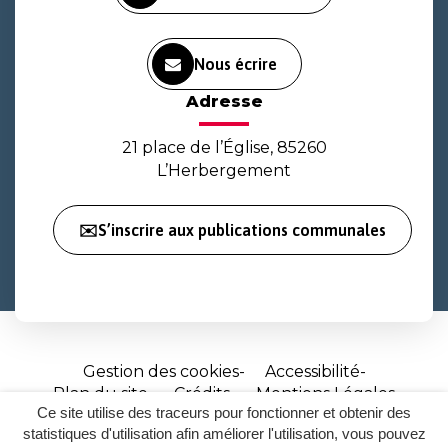
Nous écrire
Adresse
21 place de l’Église, 85260
L’Herbergement
✉️S’inscrire aux publications communales
Gestion des cookies
Accessibilité
Plan du site
Crédits
Mentions Légales
Ce site utilise des traceurs pour fonctionner et obtenir des
Site
statistiques d'utilisation afin améliorer l'utilisation, vous pouvez