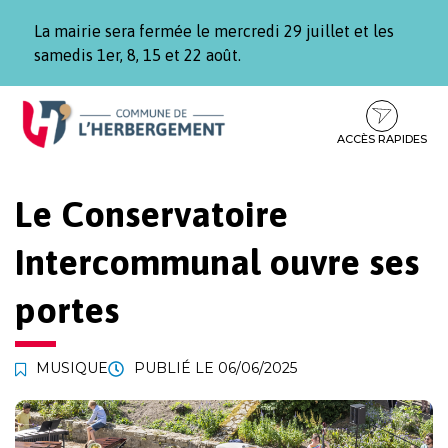
Gestion des traceurs
La mairie sera fermée le mercredi 29 juillet et les
samedis 1er, 8, 15 et 22 août.
Aller
Aller
Aller
à
au
au
la
contenu
pied
ACCÈS RAPIDES
navigation
de
page
Le Conservatoire
Intercommunal ouvre ses
portes
MUSIQUE
PUBLIÉ LE
06/06/2025