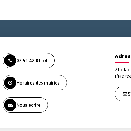
Adres
02 51 42 81 74
21 plac
L’Her
Horaires des mairies
✉️S
Nous écrire