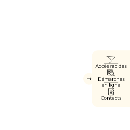
ACCÈ
Accès rapides
DIREC
Démarches
Masquer
les
en ligne
accès
directs
Contacts