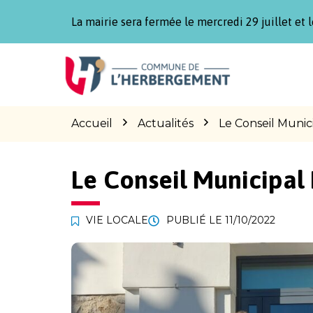
Gestion des traceurs
La mairie sera fermée le mercredi 29 juillet et l
Aller
Aller
Aller
à
au
au
la
contenu
pied
navigation
de
page
Accueil
Actualités
Le Conseil Munic
Le Conseil Municipal 
VIE LOCALE
PUBLIÉ LE
11/10/2022