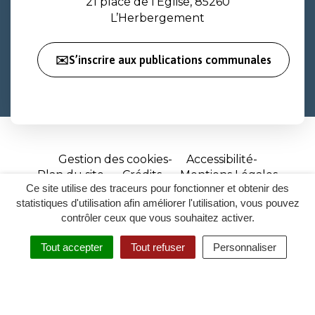
21 place de l’Église, 85260
L’Herbergement
✉️S’inscrire aux publications communales
Gestion des cookies
Accessibilité
Plan du site
Crédits
Mentions Légales
Ce site utilise des traceurs pour fonctionner et obtenir des
Site
statistiques d'utilisation afin améliorer l'utilisation, vous pouvez
réalisé
contrôler ceux que vous souhaitez activer.
par
Tout accepter
Tout refuser
Personnaliser
Inovagora
MENU
RECHERCHER
ACCESSIBILITÉ
(ouverture
dans
un
nouvel