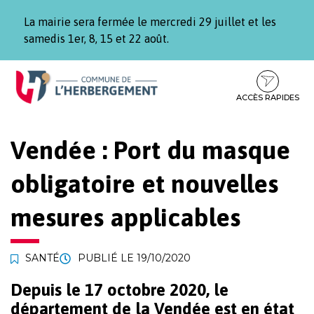
Gestion des traceurs
La mairie sera fermée le mercredi 29 juillet et les
samedis 1er, 8, 15 et 22 août.
Aller
Aller
Aller
à
au
au
la
contenu
pied
ACCÈS RAPIDES
navigation
de
page
Vendée : Port du masque
obligatoire et nouvelles
mesures applicables
SANTÉ
PUBLIÉ LE
19/10/2020
Depuis le 17 octobre 2020, le
département de la Vendée est en état