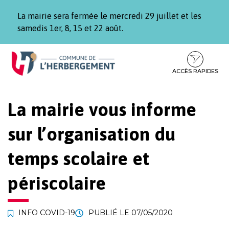
Gestion des traceurs
La mairie sera fermée le mercredi 29 juillet et les
samedis 1er, 8, 15 et 22 août.
Aller
Aller
Aller
à
au
au
la
contenu
pied
ACCÈS RAPIDES
navigation
de
page
La mairie vous informe
sur l’organisation du
temps scolaire et
périscolaire
INFO COVID-19
PUBLIÉ LE
07/05/2020