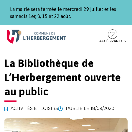
Gestion des traceurs
La mairie sera fermée le mercredi 29 juillet et les
samedis 1er, 8, 15 et 22 août.
Aller
Aller
Aller
à
au
au
la
contenu
pied
ACCÈS RAPIDES
navigation
de
page
La Bibliothèque de
L’Herbergement ouverte
au public
ACTIVITÉS ET LOISIRS
PUBLIÉ LE
18/09/2020