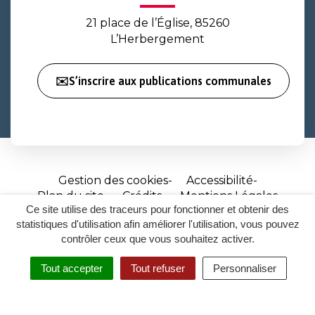
21 place de l’Église, 85260
L’Herbergement
✉️S’inscrire aux publications communales
Gestion des cookies
Accessibilité
Plan du site
Crédits
Mentions Légales
Ce site utilise des traceurs pour fonctionner et obtenir des
Site
statistiques d'utilisation afin améliorer l'utilisation, vous pouvez
réalisé
contrôler ceux que vous souhaitez activer.
par
Tout accepter
Tout refuser
Personnaliser
Inovagora
MENU
RECHERCHER
ACCESSIBILITÉ
(ouverture
dans