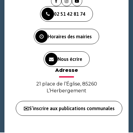
Lien
Lien
Lien
vers
vers
vers
02 51 42 81 74
le
le
la
compte
compte
chaîne
Facebook
Instagram
Youtube
Horaires des mairies
Nous écrire
Adresse
21 place de l’Église, 85260
L’Herbergement
✉️S’inscrire aux publications communales