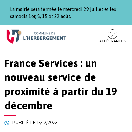
Gestion des traceurs
La mairie sera fermée le mercredi 29 juillet et les
samedis 1er, 8, 15 et 22 août.
Aller
Aller
Aller
à
au
au
la
contenu
pied
ACCÈS RAPIDES
navigation
de
page
France Services : un
nouveau service de
proximité à partir du 19
décembre
PUBLIÉ LE
15/12/2023