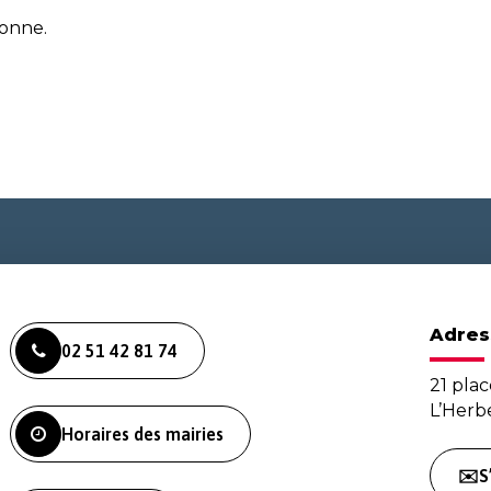
sonne.
Adres
02 51 42 81 74
21 plac
L’Her
Horaires des mairies
✉️S