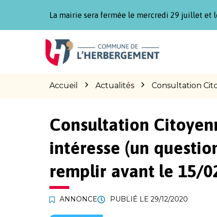
Gestion des traceurs
La mairie sera fermée le mercredi 29 juillet et l
Aller
Aller
Aller
à
au
au
la
contenu
pied
navigation
de
page
Accueil
Actualités
Consultation Cit
Consultation Citoyenn
intéresse (un questio
remplir avant le 15/0
ANNONCE
PUBLIÉ LE
29/12/2020