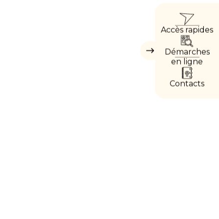
ACCÈ
Accès rapides
DIREC
Démarches
Masquer
les
en ligne
accès
directs
Contacts