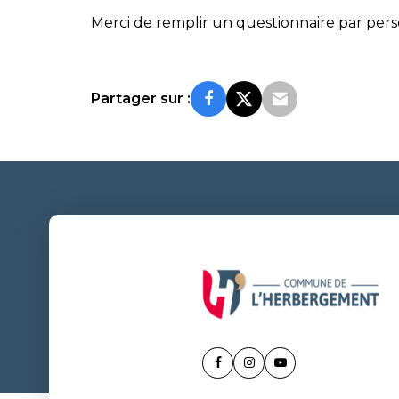
Merci de remplir un questionnaire par per
Partager sur :
Lien
Lien
Lien
vers
vers
vers