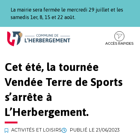
Gestion des traceurs
La mairie sera fermée le mercredi 29 juillet et les
samedis 1er, 8, 15 et 22 août.
Aller
Aller
Aller
à
au
au
la
contenu
pied
ACCÈS RAPIDES
navigation
de
page
Cet été, la tournée
Vendée Terre de Sports
s’arrête à
L’Herbergement.
ACTIVITÉS ET LOISIRS
PUBLIÉ LE
21/06/2023