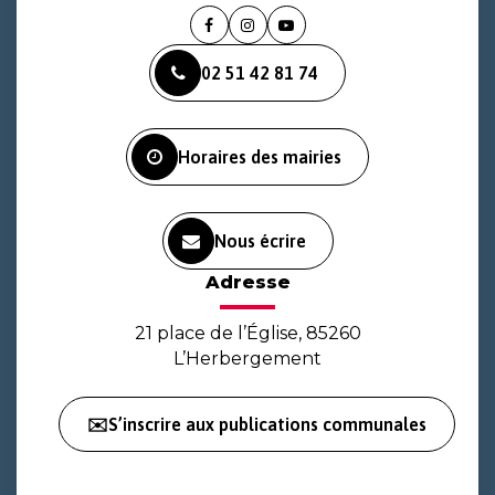
Lien
Lien
Lien
vers
vers
vers
02 51 42 81 74
le
le
la
compte
compte
chaîne
Facebook
Instagram
Youtube
Horaires des mairies
Nous écrire
Adresse
21 place de l’Église, 85260
L’Herbergement
✉️S’inscrire aux publications communales