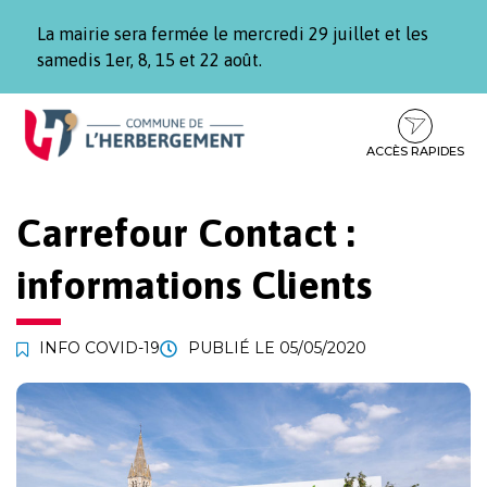
Gestion des traceurs
La mairie sera fermée le mercredi 29 juillet et les
samedis 1er, 8, 15 et 22 août.
Aller
Aller
Aller
à
au
au
la
contenu
pied
ACCÈS RAPIDES
navigation
de
page
Carrefour Contact :
informations Clients
INFO COVID-19
PUBLIÉ LE
05/05/2020