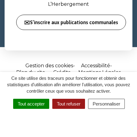
L’Herbergement
✉️S’inscrire aux publications communales
Gestion des cookies
Accessibilité
Plan du site
Crédits
Mentions Légales
Ce site utilise des traceurs pour fonctionner et obtenir des
Site
statistiques d'utilisation afin améliorer l'utilisation, vous pouvez
réalisé
contrôler ceux que vous souhaitez activer.
par
Tout accepter
Tout refuser
Personnaliser
Inovagora
MENU
RECHERCHER
ACCESSIBILITÉ
(ouverture
dans
un
nouvel